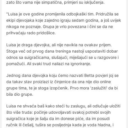
zato što vama nije simpatična, primjeri su isključenja.
"Luisa je ove godine promijenila odbojkaški tim. Pridružila se
ekipi djevojaka koje zajedno igraju sedam godina, a još uvijek
nikoga ne poznaje. Grupa je vrlo povezana i čini se da ne
prihvaćaju rado pridošlice.
Luisa je draga djevojka, ali nije navikla na ovakav prijem.
Stoga već od prvog dana treninga nastoji uspostaviti dobar
odnos sa suigračicama, slušajući, miješajući se u razgovore i
pomažući. Ali svaki trud nailazi na ignoriranje.
Jednog dana djevojka koju ćemo nazvati Betta povjeri joj se
da takav stav proizlazi iz činjenice da ona nije dio online
grupe tima, te je stoga izopćenik. Prvo mora 'zaslužiti' da bi
bila dio grupe.
Luisa ne shvaća baš kako steći tu zaslugu, ali odlučuje uložiti
što više truda: počinje udovoljavati svakoj potrebi svojih
suigračica koje je šalju da im donese piće, da im posudi
ručnik ili češalj, tušira se posljednja kada je voda hladna, i