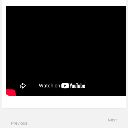
Enter
section
select
Next
mode
Previous