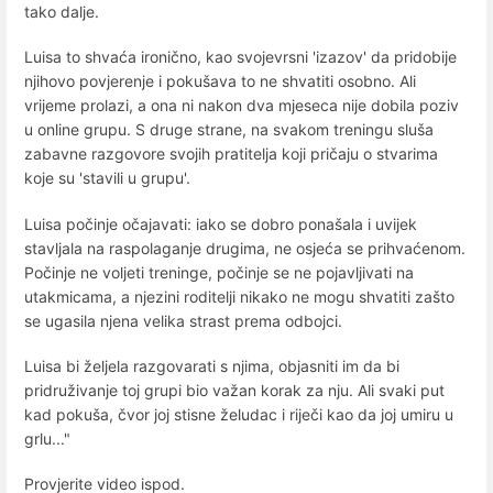
tako dalje.
Luisa to shvaća ironično, kao svojevrsni 'izazov' da pridobije
njihovo povjerenje i pokušava to ne shvatiti osobno. Ali
vrijeme prolazi, a ona ni nakon dva mjeseca nije dobila poziv
u online grupu. S druge strane, na svakom treningu sluša
zabavne razgovore svojih pratitelja koji pričaju o stvarima
koje su 'stavili u grupu'.
Luisa počinje očajavati: iako se dobro ponašala i uvijek
stavljala na raspolaganje drugima, ne osjeća se prihvaćenom.
Počinje ne voljeti treninge, počinje se ne pojavljivati na
utakmicama, a njezini roditelji nikako ne mogu shvatiti zašto
se ugasila njena velika strast prema odbojci.
Luisa bi željela razgovarati s njima, objasniti im da bi
pridruživanje toj grupi bio važan korak za nju. Ali svaki put
kad pokuša, čvor joj stisne želudac i riječi kao da joj umiru u
grlu..."
Provjerite video ispod.