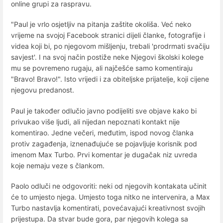
online grupi za raspravu.
"Paul je vrlo osjetljiv na pitanja zaštite okoliša. Već neko
vrijeme na svojoj Facebook stranici dijeli članke, fotografije i
videa koji bi, po njegovom mišljenju, trebali 'prodrmati svačiju
savjest'. I na svoj način postiže neke Njegovi školski kolege
mu se povremeno rugaju, ali najčešće samo komentiraju
"Bravo! Bravo!". Isto vrijedi i za obiteljske prijatelje, koji cijene
njegovu predanost.
Paul je također odlučio javno podijeliti sve objave kako bi
privukao više ljudi, ali nijedan nepoznati kontakt nije
komentirao. Jedne večeri, međutim, ispod novog članka
protiv zagađenja, iznenađujuće se pojavljuje korisnik pod
imenom Max Turbo. Prvi komentar je dugačak niz uvreda
koje nemaju veze s člankom.
Paolo odluči ne odgovoriti: neki od njegovih kontakata učinit
će to umjesto njega. Umjesto toga nitko ne intervenira, a Max
Turbo nastavlja komentirati, povećavajući kreativnost svojih
prijestupa. Da stvar bude gora, par njegovih kolega sa