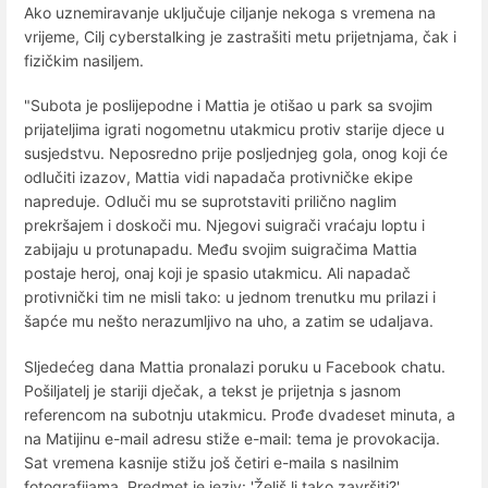
Ako uznemiravanje uključuje ciljanje nekoga s vremena na
vrijeme, Cilj cyberstalking je zastrašiti metu prijetnjama, čak i
fizičkim nasiljem.
"Subota je poslijepodne i Mattia je otišao u park sa svojim
prijateljima igrati nogometnu utakmicu protiv starije djece u
susjedstvu. Neposredno prije posljednjeg gola, onog koji će
odlučiti izazov, Mattia vidi napadača protivničke ekipe
napreduje. Odluči mu se suprotstaviti prilično naglim
prekršajem i doskoči mu. Njegovi suigrači vraćaju loptu i
zabijaju u protunapadu. Među svojim suigračima Mattia
postaje heroj, onaj koji je spasio utakmicu. Ali napadač
protivnički tim ne misli tako: u jednom trenutku mu prilazi i
šapće mu nešto nerazumljivo na uho, a zatim se udaljava.
Sljedećeg dana Mattia pronalazi poruku u Facebook chatu.
Pošiljatelj je stariji dječak, a tekst je prijetnja s jasnom
referencom na subotnju utakmicu. Prođe dvadeset minuta, a
na Matijinu e-mail adresu stiže e-mail: tema je provokacija.
Sat vremena kasnije stižu još četiri e-maila s nasilnim
fotografijama. Predmet je jeziv: 'Želiš li tako završiti?'