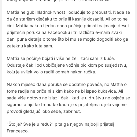
Mattia ne gubi hladnokrvnost i odlučuje to prepustiti. Nada se
da će starijem dječaku to prije ili kasnije dosaditi. Ali on to ne
čini. Mattia nakon tjedan dana počinje primati najmanje deset
prijetećih poruka na Facebooku i tri različita e-maila svaki
dan, puna detalja o tome što bi mu se moglo dogoditi ako ga
zateknu kako luta sam.
Mattia se počinje bojati i više ne želi izaći sam iz kuće.
Odustaje čak i od uobičajene vožnje biciklom po susjedstvu,
koju je uvijek volio raditi odmah nakon ručka.
Nakon mjesec dana poruka se dodatno poveća, no Mattia o
tome radije ne priča ni s kim kako ne bi ispao kukavica. Ali
sada više gotovo ne izlazi: čak i kad je u društvu ne osjeća se
sigurno, a rijetke trenutke kada je s prijateljima cijelo vrijeme
provodi gledajući oko sebe, zabrinut.
"Što je? Sve je u redu?" pita ga njegov najbolji prijatelj
Francesco.