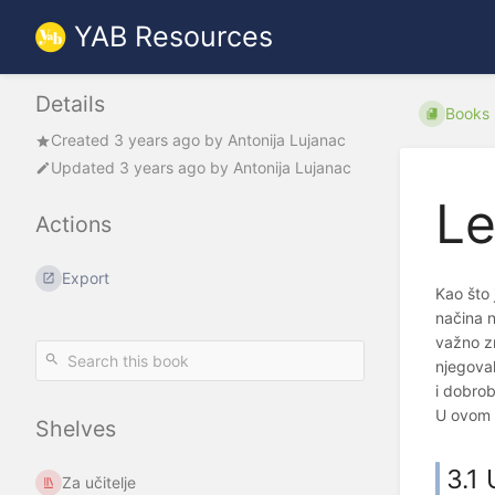
YAB Resources
Details
Books
Created
3 years ago
by
Antonija Lujanac
Updated
3 years ago
by
Antonija Lujanac
Le
Actions
Export
Kao što 
načina n
važno zn
njegoval
i dobrobi
U ovom p
Shelves
3.1
Za učitelje