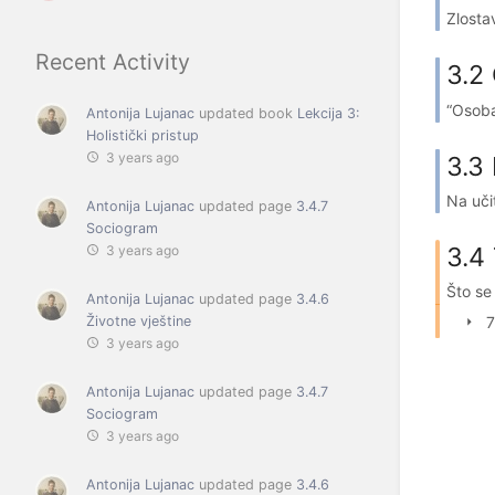
Zlostav
Recent Activity
3.2
“Osoba
Antonija Lujanac
updated book
Lekcija 3:
Holistički pristup
3 years ago
3.3 
Na uči
Antonija Lujanac
updated page
3.4.7
Sociogram
3.4 
3 years ago
Što se 
Antonija Lujanac
updated page
3.4.6
Životne vještine
7
3 years ago
Antonija Lujanac
updated page
3.4.7
Sociogram
3 years ago
Antonija Lujanac
updated page
3.4.6