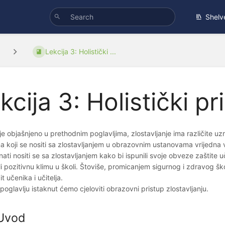
Shelv
Lekcija 3: Holistički ...
kcija 3: Holistički pr
je objašnjeno u prethodnim poglavljima, zlostavljanje ima različite uz
a koji se nositi sa zlostavljanjem u obrazovnim ustanovama vrijedna vješ
ati nositi se sa zlostavljanjem kako bi ispunili svoje obveze zaštite uč
i pozitivnu klimu u školi. Štoviše, promicanjem sigurnog i zdravog 
t učenika i učitelja.
oglavlju istaknut ćemo cjeloviti obrazovni pristup zlostavljanju.
 Uvod