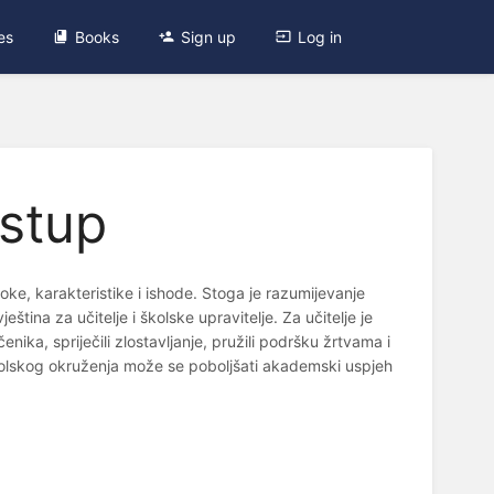
es
Books
Sign up
Log in
istup
roke, karakteristike i ishode. Stoga je razumijevanje
tina za učitelje i školske upravitelje. Za učitelje je
enika, spriječili zlostavljanje, pružili podršku žrtvama i
školskog okruženja može se poboljšati akademski uspjeh