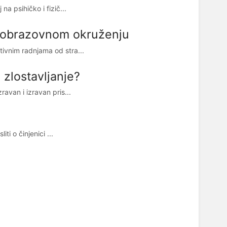
na psihičko i fizič...
 u obrazovnom okruženju
tivnim radnjama od stra...
 zlostavljanje?
ravan i izravan pris...
ti o činjenici ...