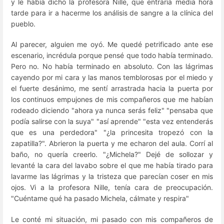
y le había dicho la profesora Nille, que entraría media hora
tarde para ir a hacerme los análisis de sangre a la clínica del
pueblo.
Al parecer, alguien me oyó. Me quedé petrificado ante ese
escenario, incrédula porque pensé que todo había terminado.
Pero no. No había terminado en absoluto. Con las lágrimas
cayendo por mi cara y las manos temblorosas por el miedo y
el fuerte desánimo, me sentí arrastrada hacia la puerta por
los continuos empujones de mis compañeros que me habían
rodeado diciendo "ahora ya nunca serás feliz" "pensaba que
podía salirse con la suya" "así aprende" "esta vez entenderás
que es una perdedora" "¿la princesita tropezó con la
zapatilla?". Abrieron la puerta y me echaron del aula. Corrí al
baño, no quería creerlo. "¿Michela?" Dejé de sollozar y
levanté la cara del lavabo sobre el que me había tirado para
lavarme las lágrimas y la tristeza que parecían coser en mis
ojos. Vi a la profesora Nille, tenía cara de preocupación.
"Cuéntame qué ha pasado Michela, cálmate y respira"
Le conté mi situación, mi pasado con mis compañeros de