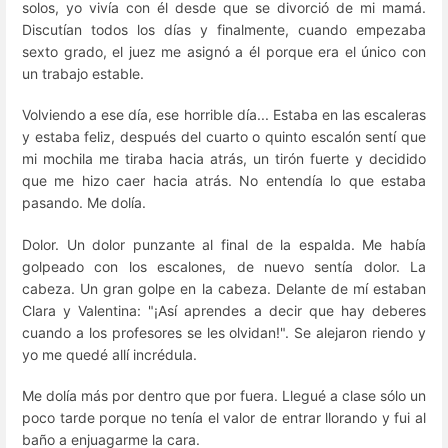
solos, yo vivía con él desde que se divorció de mi mamá.
Discutían todos los días y finalmente, cuando empezaba
sexto grado, el juez me asignó a él porque era el único con
un trabajo estable.
Volviendo a ese día, ese horrible día... Estaba en las escaleras
y estaba feliz, después del cuarto o quinto escalón sentí que
mi mochila me tiraba hacia atrás, un tirón fuerte y decidido
que me hizo caer hacia atrás. No entendía lo que estaba
pasando. Me dolía.
Dolor. Un dolor punzante al final de la espalda. Me había
golpeado con los escalones, de nuevo sentía dolor. La
cabeza. Un gran golpe en la cabeza. Delante de mí estaban
Clara y Valentina: "¡Así aprendes a decir que hay deberes
cuando a los profesores se les olvidan!". Se alejaron riendo y
yo me quedé allí incrédula.
Me dolía más por dentro que por fuera. Llegué a clase sólo un
poco tarde porque no tenía el valor de entrar llorando y fui al
baño a enjuagarme la cara.